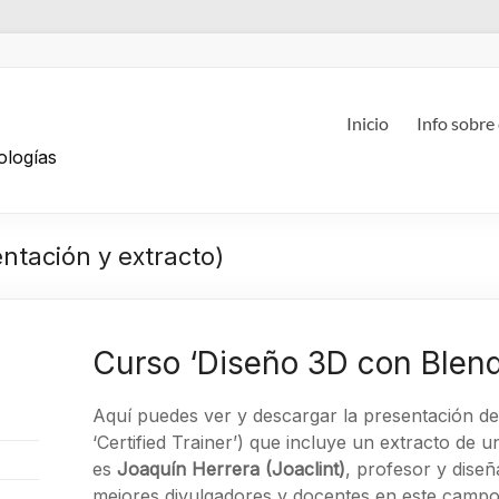
g
Inicio
Info sobre
ologías
ntación y extracto)
Curso ‘Diseño 3D con Blende
Aquí puedes ver y descargar la presentación de
‘Certified Trainer’) que incluye un extracto de
es
Joaquín Herrera (Joaclint)
, profesor y dise
mejores divulgadores y docentes en este campo