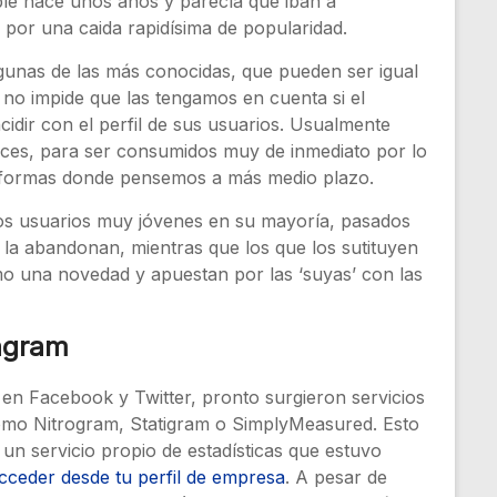
ble hace unos años y parecía que iban a
r por una caida rapidísima de popularidad.
algunas de las más conocidas, que pueden ser igual
 no impide que las tengamos en cuenta si el
idir con el perfil de sus usuarios. Usualmente
ces, para ser consumidos muy de inmediato por lo
lataformas donde pensemos a más medio plazo.
r los usuarios muy jóvenes en su mayoría, pasados
la abandonan, mientras que los que los sutituyen
mo una novedad y apuestan por las ‘suyas’ con las
tagram
en Facebook y Twitter, pronto surgieron servicios
como Nitrogram, Statigram o SimplyMeasured. Esto
un servicio propio de estadísticas que estuvo
cceder desde tu perfil de empresa
. A pesar de