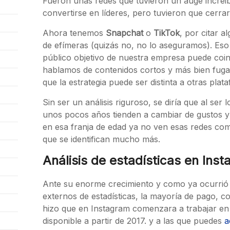
Fueron unas redes que tuvieron un auge increi
convertirse en líderes, pero tuvieron que cerra
Ahora tenemos
Snapchat
o
TikTok
, por citar 
de efímeras (quizás no, no lo aseguramos). Eso
público objetivo de nuestra empresa puede coinc
hablamos de contenidos cortos y más bien fuga
que la estrategia puede ser distinta a otras p
Sin ser un análisis riguroso, se diría que al se
unos pocos años tienden a cambiar de gustos y 
en esa franja de edad ya no ven esas redes co
que se identifican mucho más.
Análisis de estadísticas en Ins
Ante su enorme crecimiento y como ya ocurrió 
externos de estadísticas, la mayoría de pago, 
hizo que en Instagram comenzara a trabajar en 
disponible a partir de 2017. y a las que puedes
a