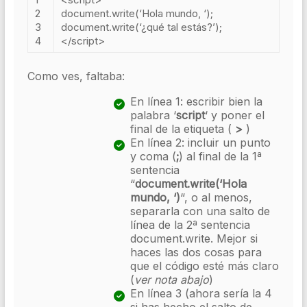
2
document
.
write
(
‘Hola mundo, ‘
);
3
document
.
write
(
‘¿qué tal estás?’
);
4
</script>
Como ves, faltaba:
En línea 1: escribir bien la
palabra ‘
script
‘ y poner el
final de la etiqueta (
>
)
En línea 2: incluir un punto
y coma (
;
) al final de la 1ª
sentencia
“
document.write(‘Hola
mundo, ‘)
“, o al menos,
separarla con una salto de
línea de la 2ª sentencia
document.write. Mejor si
haces las dos cosas para
que el código esté más claro
(
ver nota abajo
)
En línea 3 (ahora sería la 4