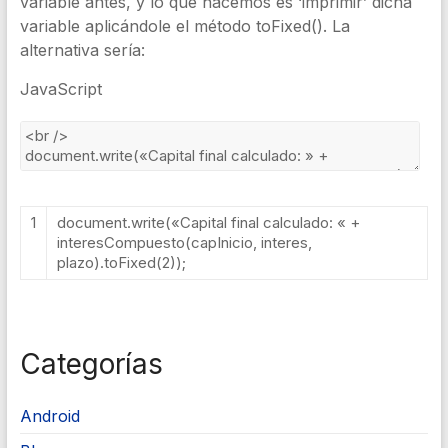
variable antes, y lo que hacemos es ‘imprimir’ dicha
variable aplicándole el método toFixed(). La
alternativa sería:
JavaScript
1
document
.
write
(
«Capital final calculado: «
+
interesCompuesto
(
capInicio
,
interes
,
plazo
).
toFixed
(
2
));
Categorías
Android