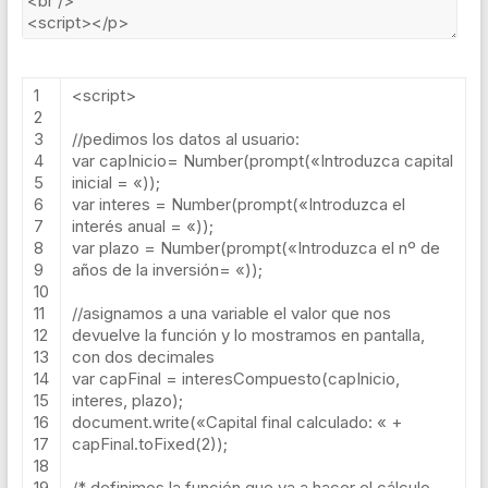
1
<script>
2
3
//pedimos los datos al usuario:
4
var
capInicio
=
Number
(
prompt
(
«Introduzca capital
5
inicial = «
));
6
var
interes
=
Number
(
prompt
(
«Introduzca el
7
interés anual = «
));
8
var
plazo
=
Number
(
prompt
(
«Introduzca el nº de
9
años de la inversión= «
));
10
11
//asignamos a una variable el valor que nos
12
devuelve la función y lo mostramos en pantalla,
13
con dos decimales
14
var
capFinal
=
interesCompuesto
(
capInicio
,
15
interes
,
plazo
);
16
document
.
write
(
«Capital final calculado: «
+
17
capFinal
.
toFixed
(
2
));
18
19
/* definimos la función que va a hacer el cálculo.