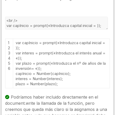
1
var
capInicio
=
prompt
(
«Introduzca capital inicial =
2
));
3
var interes = prompt(«
Introduzca
el
inter
é
s
anual
=
4
«));
5
var plazo = prompt(«
Introduzca
el
n
º
de
a
ñ
os
de
la
6
inversi
ó
n
=
«));
capInicio
=
Number
(
capInicio
);
interes
=
Number
(
interes
);
plazo
=
Number
(
plazo
);
Podríamos haber incluido directamente en el
document.write la llamada de la función, pero
creemos que queda más claro si la asignamos a una