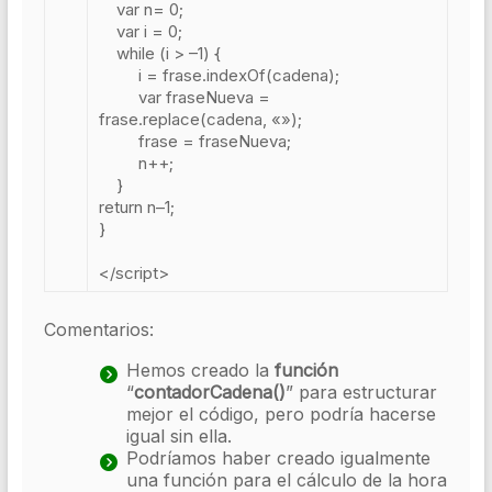
var
n
=
0
;
var
i
=
0
;
while
(
i
>
–
1
)
{
i
=
frase
.
indexOf
(
cadena
);
var
fraseNueva
=
frase
.
replace
(
cadena
,
«»
);
frase
=
fraseNueva
;
n
++;
}
return
n
–
1
;
}
</script>
Comentarios:
Hemos creado la
función
“
contadorCadena()
” para estructurar
mejor el código, pero podría hacerse
igual sin ella.
Podríamos haber creado igualmente
una función para el cálculo de la hora