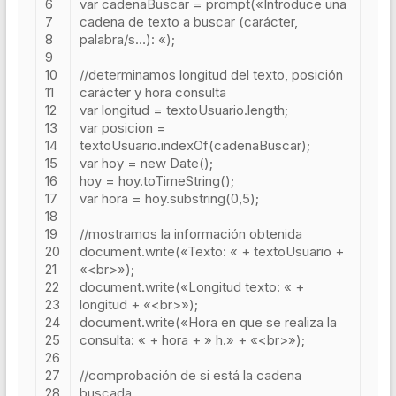
6
var
cadenaBuscar
=
prompt
(
«Introduce una
7
cadena de texto a buscar (carácter,
8
palabra/s…): «
);
9
10
//determinamos longitud del texto, posición
11
carácter y hora consulta
12
var
longitud
=
textoUsuario
.
length
;
13
var
posicion
=
14
textoUsuario
.
indexOf
(
cadenaBuscar
);
15
var
hoy
=
new
Date
();
16
hoy
=
hoy
.
toTimeString
();
17
var
hora
=
hoy
.
substring
(
0
,
5
);
18
19
//mostramos la información obtenida
20
document
.
write
(
«Texto: «
+
textoUsuario
+
21
«<br>»
);
22
document
.
write
(
«Longitud texto: «
+
23
longitud
+
«<br>»
);
24
document
.
write
(
«Hora en que se realiza la
25
consulta: «
+
hora
+
» h.»
+
«<br>»
);
26
27
//comprobación de si está la cadena
28
buscada