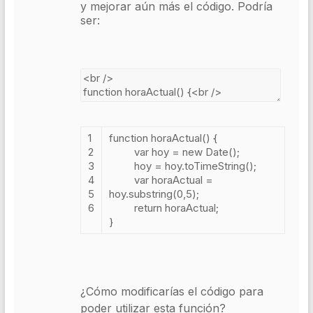
y mejorar aún más el código. Podría
ser:
1
function
horaActual
()
{
2
var
hoy
=
new
Date
();
3
hoy
=
hoy
.
toTimeString
();
4
var
horaActual
=
5
hoy
.
substring
(
0
,
5
);
6
return
horaActual
;
}
¿Cómo modificarías el código para
poder utilizar esta función?