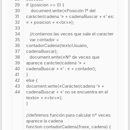
29
if
(
posicion
>
=
0
)
{
30
document
.
write
(
«Posición 1ª del
31
carácter/cadena ‘»
+
cadenaBuscar
+
«‘ es:
32
«
+
posicion
+
«<br>»
);
33
34
//contamos las veces que sale el caracter
35
var
contador
=
36
contadorCadena
(
textoUsuario
,
37
cadenaBuscar
);
38
document
.
write
(
«Nº de veces que
39
aparece carácter/cadena ‘»
+
40
cadenaBuscar
+
«‘ : «
+
contador
);
41
}
42
else
{
43
document
.
write
(
«Carácter/cadena ‘»
+
44
cadenaBuscar
+
«‘ no se encuentra en el
texto»
+
«<br>»
);
}
//definimos función para calcular nº veces
aparece la cadena
function
contadorCadena
(
frase
,
cadena
)
{