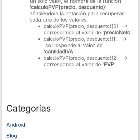
un solo valor, el nombre de la función
‘
calculoPVP(precio, descuento)
‘
añadiéndole la notación para recuperar
cada uno de los valores:
–>
calculoPVP
(
precio
,
descuento
)[
0
]
corresponde al valor de ‘
precioNeto
‘
–>
calculoPVP
(
precio
,
descuento
)[
1
]
corresponde al valor de
‘
cantidadIVA
‘
–>
calculoPVP
(
precio
,
descuento
)[
2
]
corresponde al valor de ‘
PVP
‘
Categorías
Android
Blog