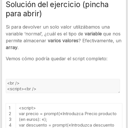
Solución del ejercicio (pincha
para abrir)
Si para devolver un solo valor utilizábamos una
variable ‘normal’, ¿cuál es el tipo de
variable
que nos
permite almacenar
varios valores
? Efectivamente, un
array
.
Vemos cómo podría quedar el script completo:
1
<script>
2
var
precio
=
prompt
(
«Introduzca Precio producto
3
(en euros): «
);
4
var
descuento
=
prompt
(
«Introduzca descuento