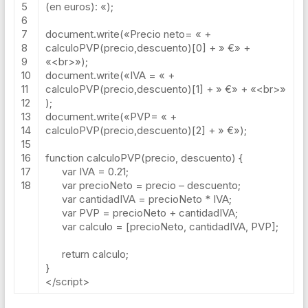
5
(en euros): «
);
6
7
document
.
write
(
«Precio neto= «
+
8
calculoPVP
(
precio
,
descuento
)[
0
]
+
» €»
+
9
«<br>»
);
10
document
.
write
(
«IVA = «
+
11
calculoPVP
(
precio
,
descuento
)[
1
]
+
» €»
+
«<br>»
12
);
13
document
.
write
(
«PVP= «
+
14
calculoPVP
(
precio
,
descuento
)[
2
]
+
» €»
);
15
16
function
calculoPVP
(
precio
,
descuento
)
{
17
var
IVA
=
0.21
;
18
var
precioNeto
=
precio
–
descuento
;
var
cantidadIVA
=
precioNeto
*
IVA
;
var
PVP
=
precioNeto
+
cantidadIVA
;
var
calculo
=
[
precioNeto
,
cantidadIVA
,
PVP
];
return
calculo
;
}
</script>