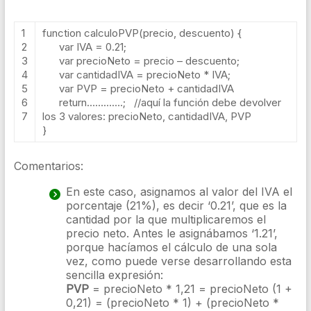
1
function
calculoPVP
(
precio
,
descuento
)
{
2
var
IVA
=
0.21
;
3
var
precioNeto
=
precio
–
descuento
;
4
var
cantidadIVA
=
precioNeto *
IVA
;
5
var
PVP
=
precioNeto
+
cantidadIVA
6
return
………….;
//aquí la función debe devolver
7
los 3 valores: precioNeto, cantidadIVA, PVP
}
Comentarios:
En este caso, asignamos al valor del IVA el
porcentaje (21%), es decir ‘0.21’, que es la
cantidad por la que multiplicaremos el
precio neto. Antes le asignábamos ‘1.21’,
porque hacíamos el cálculo de una sola
vez, como puede verse desarrollando esta
sencilla expresión:
PVP
= precioNeto * 1,21 = precioNeto (1 +
0,21) = (precioNeto * 1) + (precioNeto *