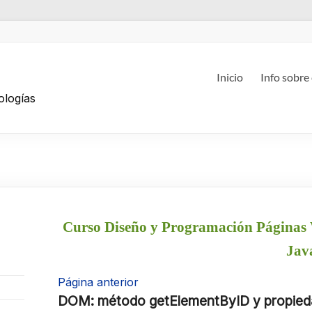
g
Inicio
Info sobre
ologías
Curso Diseño y Programación Páginas 
Jav
Página anterior
DOM: método getElementByID y propie