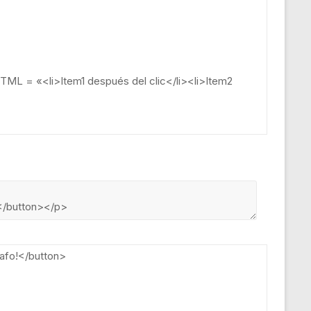
HTML
=
«<li>Item1 después del clic</li><li>Item2
rafo
!
<
/
button
>