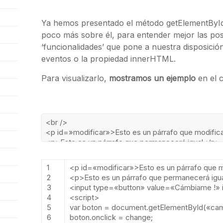
Ya hemos presentado el método getElementById 
poco más sobre él, para entender mejor las pos
‘funcionalidades’ que pone a nuestra disposici
eventos o la propiedad innerHTML.
Para visualizarlo,
mostramos un ejemplo
en el 
1
<
p
id
=
«modificar»
>
Esto
es
un
p
á
rrafo
que
m
2
<
p
>
Esto
es
un
p
á
rrafo
que
permanecer
á
igu
3
<
input
type
=
«button»
value
=
«Cámbiame !»
4
<script>
5
var
boton
=
document
.
getElementById
(
«cam
6
boton
.
onclick
=
change
;