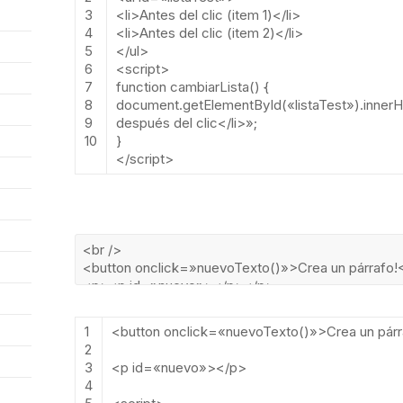
3
<
li
>
Antes
del
clic
(
item
1
)
<
/
li
>
4
<
li
>
Antes
del
clic
(
item
2
)
<
/
li
>
5
<
/
ul
>
6
<script>
7
function
cambiarLista
()
{
8
document
.
getElementById
(
«listaTest»
).
inner
9
después del clic</li>»
;
10
}
</script>
1
<
button
onclick
=
«nuevoTexto()»
>
Crea
un
p
á
r
2
3
<
p
id
=
«nuevo»
>
<
/
p
>
4