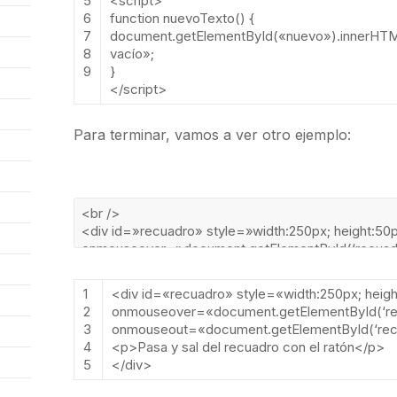
5
<script>
6
function
nuevoTexto
()
{
7
document
.
getElementById
(
«nuevo»
).
innerHT
8
vacío»
;
9
}
</script>
Para terminar, vamos a ver otro ejemplo:
1
<
div
id
=
«recuadro»
style
=
«width:250px; heigh
2
onmouseover
=
«document.getElementById(‘rec
3
onmouseout
=
«document.getElementById(‘recu
4
<
p
>
Pasa
y
sal
del
recuadro
con
el
rat
ó
n
<
/
p
>
5
<
/
div
>