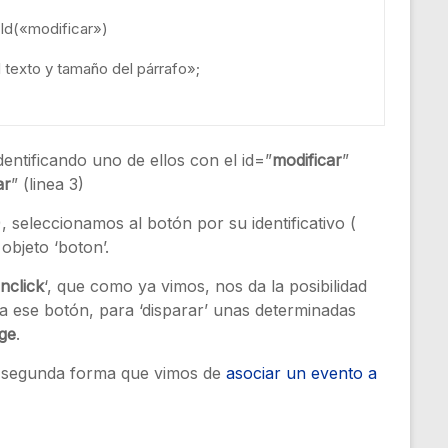
Id
(
«modificar»
)
 texto y tamaño del párrafo»
;
ntificando uno de ellos con el id=”
modificar
”
ar
” (linea 3)
), seleccionamos al botón por su identificativo (
objeto ‘boton’.
nclick
‘, que como ya vimos, nos da la posibilidad
a ese botón, para ‘disparar’ unas determinadas
ge
.
la segunda forma que vimos de
asociar un evento a