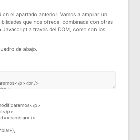
en el apartado anterior. Vamos a ampliar un
ibilidades que nos ofrece, combinada con otras
ón Javascript a través del DOM, como son los
cuadro de abajo.
odificaremos
<
/
p
>
al
<
/
p
>
id
=
«cambiar»
/
>
biar»
);