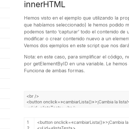
innerHTML
Hemos visto en el ejemplo que utilizando la p
que habíamos seleccionado) le hemos podido mo
podemos tanto ‘capturar’ todo el contenido de
modificar o crear contenido nuevo a un elemen
Vemos dos ejemplos en este script que nos dar
Nota: en este caso, para simplificar el código
por getElementByID en una variable. Le hemos a
Funciona de ambas formas.
1
<
button
onclick
=
«cambiarLista()»
>
¡
Cambia
l
2
<
ul
id
=
«listaTest»
>