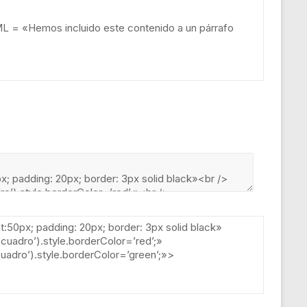
ML
=
«Hemos incluido este contenido a un párrafo
t:50px; padding: 20px; border: 3px solid black»
uadro’).style.borderColor=’red’;»
adro’).style.borderColor=’green’;»
>