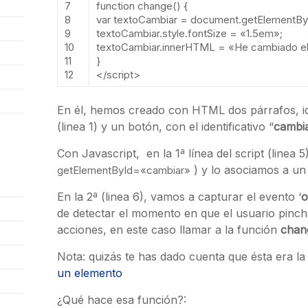
7
function
change
()
{
8
var
textoCambiar
=
document
.
getElementBy
9
textoCambiar
.
style
.
fontSize
=
«1.5em»
;
10
textoCambiar
.
innerHTML
=
«He cambiado el
11
}
12
</script>
En él, hemos creado con HTML dos párrafos, ide
(linea 1) y un botón, con el identificativo “
cambi
Con Javascript, en la 1ª línea del script (linea 5
) y lo asociamos a un 
getElementById
=
«cambiar»
En la 2ª (linea 6), vamos a capturar el evento ‘
o
de detectar el momento en que el usuario pinch
acciones, en este caso llamar a la función
chan
Nota: quizás te has dado cuenta que ésta era 
un elemento
¿Qué hace esa función?: