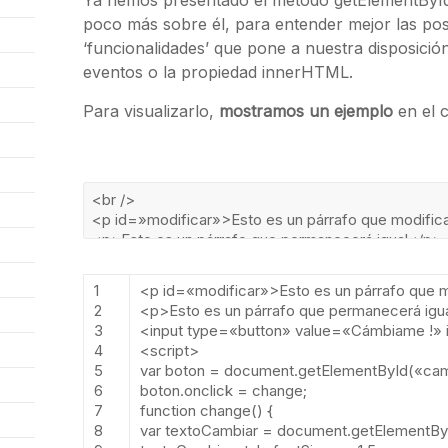
Ya hemos presentado el método getElementById 
poco más sobre él, para entender mejor las pos
‘funcionalidades’ que pone a nuestra disposici
eventos o la propiedad innerHTML.
Para visualizarlo,
mostramos un ejemplo
en el 
1
<
p
id
=
«modificar»
>
Esto
es
un
p
á
rrafo
que
m
2
<
p
>
Esto
es
un
p
á
rrafo
que
permanecer
á
igu
3
<
input
type
=
«button»
value
=
«Cámbiame !»
4
<script>
5
var
boton
=
document
.
getElementById
(
«cam
6
boton
.
onclick
=
change
;
7
function
change
()
{
8
var
textoCambiar
=
document
.
getElementBy