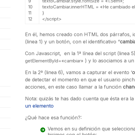
9
textoCambiar
.
style
.
fontSize
=
«1.5em»
;
10
textoCambiar
.
innerHTML
=
«He cambiado el
11
}
12
</script>
En él, hemos creado con HTML dos párrafos, ide
(linea 1) y un botón, con el identificativo “
cambi
Con Javascript, en la 1ª línea del script (linea 5
) y lo asociamos a un 
getElementById
=
«cambiar»
En la 2ª (linea 6), vamos a capturar el evento ‘
o
de detectar el momento en que el usuario pinch
acciones, en este caso llamar a la función
chan
Nota: quizás te has dado cuenta que ésta era 
un elemento
¿Qué hace esa función?:
Vemos en su definición que selecciona
hicimos con el botón: