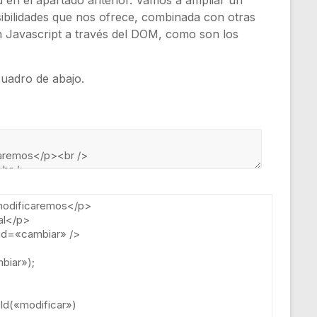
en el apartado anterior. Vamos a ampliar un
ibilidades que nos ofrece, combinada con otras
ón Javascript a través del DOM, como son los
cuadro de abajo.
odificaremos
<
/
p
>
al
<
/
p
>
id
=
«cambiar»
/
>
biar»
);
Id
(
«modificar»
)