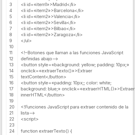
3
<
li
id
=
«item1»
>
Madrid
<
/
li
>
4
<
li
id
=
«item2»
>
Barcelona
<
/
li
>
5
<
li
id
=
«item2»
>
Valencia
<
/
li
>
6
<
li
id
=
«item2»
>
Sevilla
<
/
li
>
7
<
li
id
=
«item2»
>
Bilbao
<
/
li
>
8
<
li
id
=
«item2»
>
Zaragoza
<
/
li
>
9
<
/
ul
>
10
11
<
!–
Botones
que
llaman
a
las
funciones
JavaScript
12
definidas
abajo
—
13
<
button
style
=
«background: yellow; padding: 10px;»
14
onclick
=
«extraerTexto()»
>
Extraer
15
textContent
<
/
button
>
16
<
button
style
=
«padding: 10px;; color: white;
17
background: blue;»
onclick
=
«extraerHTML()»
>
Extraer
18
innerHTML
<
/button>
19
20
<!Funciones JavaScript para extraer contenido de la
21
lista–>
22
<script>
23
24
function extraerTexto() {