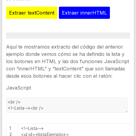
Extraer textContent
Extraer innerHTML
Aquí te mostramos extracto del código del anterior
ejemplo donde vemos cómo se ha definido la lista y
los botones en HTML y las dos funciones JavaScript
con “innerHTML” y “textContent” que son llamadas
desde esos botones al hacer clic con el ratón:
JavaScript
1
<
!–
Lista
—
2
<
ul
id
=
«listaEjemplo»
>