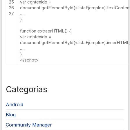
25
var contenido =
26
document.getElementById(«listaEjemplo»).textContent
27
….
}
function extraerHTML() {
var contenido =
document.getElementById(«listaEjemplo»).innerHTML
….
}
</s
cript
>
Categorías
Android
Blog
Community Manager