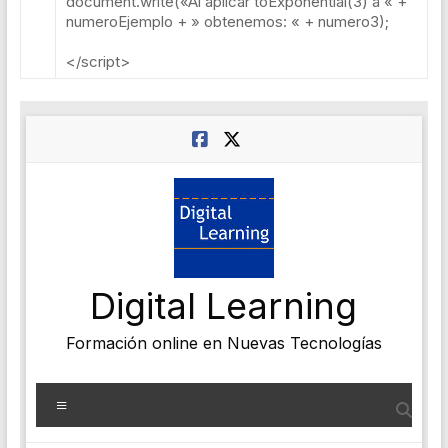
document
.
write
(
«Al aplicar toExponential(3) a «
+
numeroEjemplo
+
» obtenemos: «
+
numero3
);
</script>