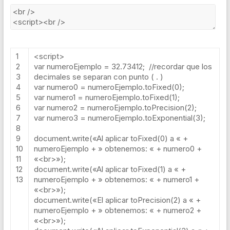
1
<script>
2
var
numeroEjemplo
=
32.73412
;
//recordar que los
3
decimales se separan con punto ( . )
4
var
numero0
=
numeroEjemplo
.
toFixed
(
0
);
5
var
numero1
=
numeroEjemplo
.
toFixed
(
1
);
6
var
numero2
=
numeroEjemplo
.
toPrecision
(
2
);
7
var
numero3
=
numeroEjemplo
.
toExponential
(
3
);
8
9
document
.
write
(
«Al aplicar toFixed(0) a «
+
10
numeroEjemplo
+
» obtenemos: «
+
numero0
+
11
«<br>»
);
12
document
.
write
(
«Al aplicar toFixed(1) a «
+
13
numeroEjemplo
+
» obtenemos: «
+
numero1
+
«<br>»
);
document
.
write
(
«El aplicar toPrecision(2) a «
+
numeroEjemplo
+
» obtenemos: «
+
numero2
+
«<br>»
);