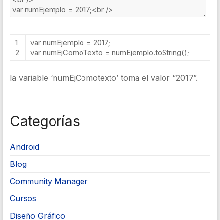
1
var
numEjemplo
=
2017
;
2
var
numEjComoTexto
=
numEjemplo
.
toString
();
la variable ‘numEjComotexto’ toma el valor “2017”.
Categorías
Android
Blog
Community Manager
Cursos
Diseño Gráfico