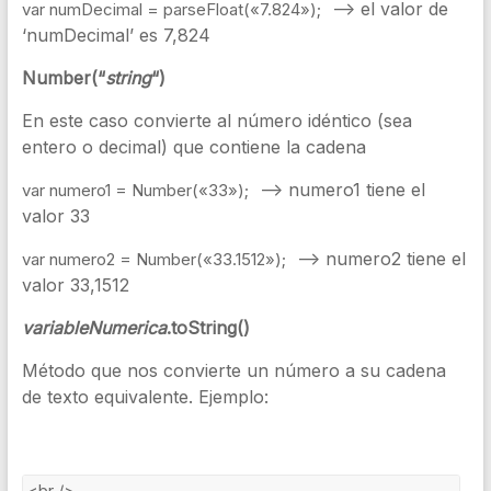
—> el valor de
var
numDecimal
=
parseFloat
(
«7.824»
);
‘numDecimal’ es 7,824
Number(“
string
“)
En este caso convierte al número idéntico (sea
entero o decimal) que contiene la cadena
–> numero1 tiene el
var
numero1
=
Number
(
«33»
);
valor 33
–> numero2 tiene el
var
numero2
=
Number
(
«33.1512»
);
valor 33,1512
variableNumerica
.toString()
Método que nos convierte un número a su cadena
de texto equivalente. Ejemplo: