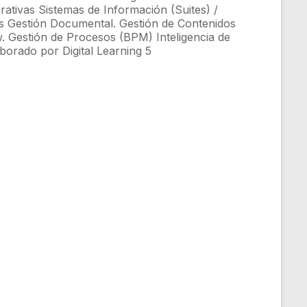
rativas Sistemas de Información (Suites) /
s Gestión Documental. Gestión de Contenidos
 Gestión de Procesos (BPM) Inteligencia de
borado por Digital Learning 5
 Learning 6
… Workflow es un conjunto deactividades que
as desarrolladas por diferentes entidades
Último eslabón evolutivo en el desarrollo de
mpla Objetos Documentales: datos e información●
s● Involucra elementos del mundo real humanos o
tal Learning 7
 automatización de un proceso de negocio, en
s, Información o las Tareas (Actividades) se pasan
una acción, de acuerdo a un conjunto de reglas
 8
orkFlow permite una tecnología queautomatiza
negocioProceso de Negocio. Conjunto de uno o
igadas, dentro de un contexto enuna
 entre losmismos.Documentos, Datos, Tareas. Son
cipantes que actuan en el WorkFlow.Participantes.
s (Personas, Roles o Grupos de
icipantes para lograr elobjetivo del