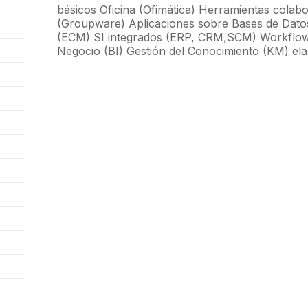
básicos Oficina (Ofimática) Herramientas colabo
(Groupware) Aplicaciones sobre Bases de Dato
(ECM) SI integrados (ERP, CRM,SCM) Workflow.
Negocio (BI) Gestión del Conocimiento (KM) ela
6. Workflow y Groupware elaborado por Digital
7. Definición de WorkflowRusin&Seth, (1993):“
abarca la ejecución coordinada de múltiplestare
procesadoraspara llegar a un objetivo común…”“
sistemas deinformación” (Aalst, 1998):● Conte
Incluye la definición de procesos y actividade
no (Programas informáticos) elaborado por Digi
8. Definición de Workflow¿Qué es Workflow? La
todo o en parte, durante el cuál los Documento
de un participante a otro para que realicen alg
procedimentales elaborado por Digital Learning
9. Definición de WorkflowAutomatización. El W
todos o determinados aspectos del proceso de
más procedimientos oactividades directamente l
Organización, definido con Roles y Relaciones
los elementos que sedistribuyen entre los parti
Pueden ser Automáticos (programas) oManuale
Usuarios)Actividades. Son las que hacen los part