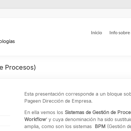
g
Inicio
Info sobre
ologías
e Procesos)
Esta presentación corresponde a un bloque so
Page
en Dirección de Empresa.
En ella vemos los
Sistemas de Gestión de Proc
Workflow
‘ y cuya denominación ha sido sustitu
amplia, como son los sistemas
BPM
(Gestión d