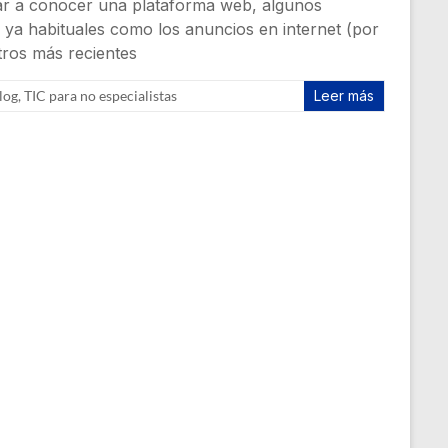
ar a conocer una plataforma web, algunos
s ya habituales como los anuncios en internet (por
tros más recientes
log
,
TIC para no especialistas
Leer más