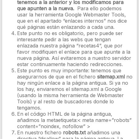
tenemos a la anterior y los modificamos para
que apunten a la nueva.
Para ello podemos
usar la herramienta Google Webmaster Tools,
que en el apartado “enlaces internos” nos dice
qué páginas están enlazando a cada una.
Este punto no es obligatorio, pero puede ser
interesante pedir a las webs que tengan
enlazada nuestra página “recetas4”, que por
favor modifiquen el enlace para que apunte a la
nueva página. Así evitaremos a nuestro servidor
estar continuamente haciendo redirecciones.
Este punto es muy importante: tenemos que
asegurarnos de que en el fichero
sitemap.xml
no
hay ningún enlace a la página antigua. Si ya no
los hay, enviaremos el sitemap.xml a Google
(usando la misma herramienta de Webmaster
Tools) y al resto de buscadores donde lo
tengamos.
En el código HTML de la página antigua,
añadimos la metaetiqueta:< meta name=”robots”
content=”noindex, nofollow” >
En nuestro fichero
robots.txt
añadimos una
directiva “disallow” para la página antigua. La